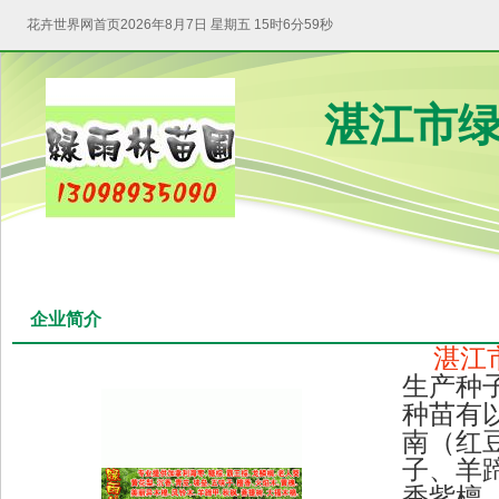
花卉世界网首页
2026年8月7日 星期五 15时6分59秒
湛江市绿
企业简介
湛江
生产种
种苗有
南（红
子、羊
香紫檀