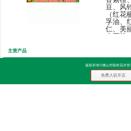
豆、风
（红花
孚油、
仁、美
水石梓
木）、
棉、（
主营产品
（大中
白玉兰
版权所有©佛山市陈村花卉世界信
科：中
免费入驻开店
人葵、
（红、
子、狐
等。 
香黄檀
（土沉
价格优